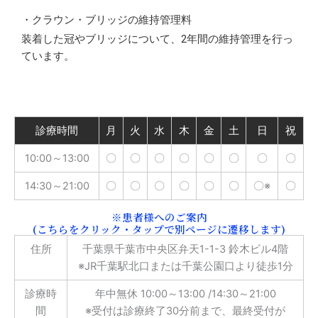
・クラウン・ブリッジの維持管理料
装着した冠やブリッジについて、2年間の維持管理を行っ
ています。
診療時間
月
火
水
木
金
土
日
祝
10:00～13:00
〇
〇
〇
〇
〇
〇
〇
〇
14:30～21:00
〇
〇
〇
〇
〇
〇
〇※
〇
※患者様へのご案内
(こちらをクリック・タップで別ページに遷移します)
住所
千葉県千葉市中央区弁天1-1-3 鈴木ビル4階
※JR千葉駅北口または千葉公園口より徒歩1分
診療時
年中無休 10:00～13:00 /14:30～21:00
間
※受付は診療終了30分前まで、最終受付が